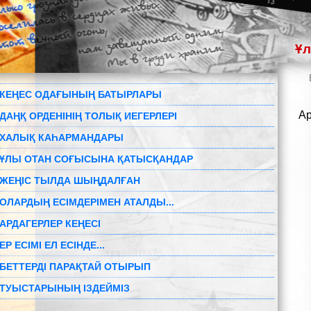
Ұл
КЕҢЕС ОДАҒЫНЫҢ БАТЫРЛАРЫ
Ар
ДАҢҚ ОРДЕНІНІҢ ТОЛЫҚ ИЕГЕРЛЕРІ
ХАЛЫҚ КАҺАРМАНДАРЫ
ҰЛЫ ОТАН СОҒЫСЫНА ҚАТЫСҚАНДАР
ЖЕҢІС ТЫЛДА ШЫҢДАЛҒАН
ОЛАРДЫҢ ЕСІМДЕРІМЕН АТАЛДЫ...
АРДАГЕРЛЕР КЕҢЕСІ
ЕР ЕСІМІ ЕЛ ЕСІНДЕ...
БЕТТЕРДІ ПАРАҚТАЙ ОТЫРЫП
ТУЫСТАРЫНЫҢ ІЗДЕЙМІЗ