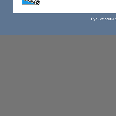
Бұл бет соңғы р