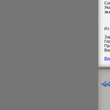
Сув
Ук
зв
Из
За
Ге
Пр
Ве
Ве