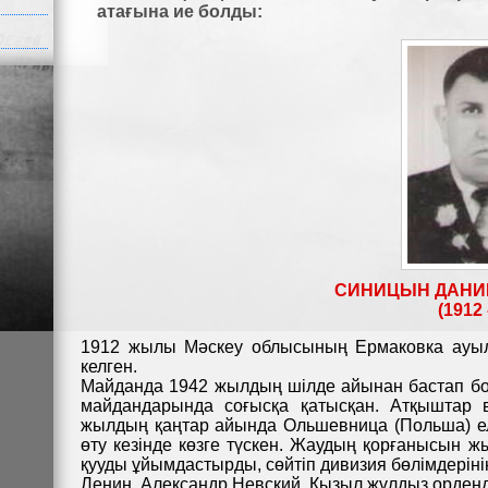
атағына ие болды:
СИНИЦЫН ДАНИ
(1912 
1912 жылы Мәскеу облысының Ермаковка ауыл
келген.
Майданда 1942 жылдың шілде айынан бастап болғ
майдандарында соғысқа қатысқан. Атқыштар в
жылдың қаңтар айында Ольшевница (Польша) елд
өту кезінде көзге түскен. Жаудың қорғанысын ж
қууды ұйымдастырды, сөйтіп дивизия бөлімдерінің
Ленин, Александр Невский, Қызыл жұлдыз орденд