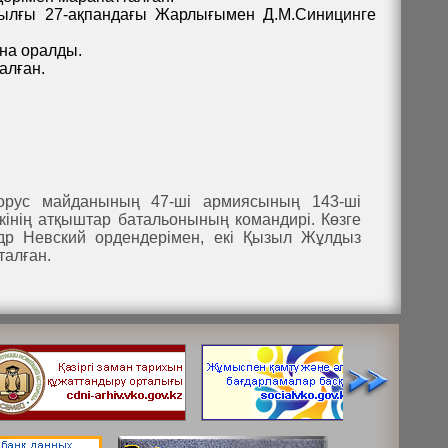
ылғы 27-ақпандағы Жарлығымен Д.М.Синицинге
на оралды.
алған.
орус майданының 47-ші армиясының 143-ші
інің атқыштар батальонының командирі. Көзге
ндр Невский ордендерімен, екі Қызыл Жұлдыз
талған.