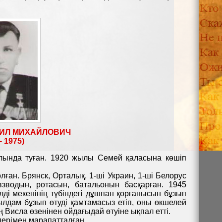
ИЛ МИХАЙЛОВИЧ
- 1975)
ында туған. 1920 жылы Семей қаласына көшіп
ан. Брянск, Орталық, 1-ші Украин, 1-ші Белорус
зводын, ротасын, батальонын басқарған. 1945
і мекенінің түбіндегі дұшпан қорғанысын бұзып
ылдам бұзып өтуді қамтамасыз етіп, оны өкшелей
 Висла өзенінен ойдағыдай өтуіне ықпал етті.
ерімен марапатталған.