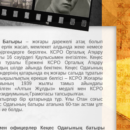
ң Батыры
– жоғары дәрежелі атақ болып
 ерлік жасап, мемлекет алдында жеке немесе
ңіргендерге берілген. КСРО Орталық Атқару
ы 16 сәуірдегі Қаулысымен енгізілген. Кеңес
ы туралы Ережені КСРО Орталық Атқару
дың шілде айында бекіткен. Кеңес Одағының
дерінің қатарында ең жоғары сатыда тұратын
рықшылықтың ерекше белгісі – КСРО Жоғарғы
иумының 1939 жылғы тамыз айындағы
тілген «Алтын Жұлдыз» медалі мен КСРО
езидиумының Грамотасы тапсырылған.
атырлар бір қатарында тұр. Ұлы Отан соғыс
 Одағының батыры атағына 60-тан астам ұлт
і ие болды.
 мен офицерлер Кеңес Одағының батыры