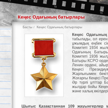
Кеңес Одағының батырлары
Басты
Кеңес Одағының батырлары
Кеңес Одағыны
табылады, ол ерен
ұжымдық еңбек сі
Комитеті 1934 жылғ
Одағының Батыр
Комитеті 1936 жыл
Батыры КСРО орден
Ленин ордені, айы
Кеңесі Презид
Жарлығымен бекі
Жоғарғы Кеңесі Пр
Әр түрлі ұлттар Б
жылдар бойы Кеңес
және халық өкілдер
Шығыс Қазақстаннан 109 жауынгерлер