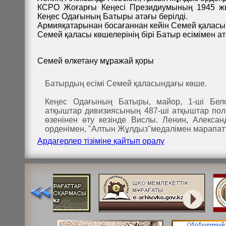
КСРО Жоғарғы Кеңесі Президиумының 1945 ж
Кеңес Одағының Батыры атағы берілді.
Армияқатарынан босағаннан кейін Семей қаласы
Семей қаласы көшелерінің бірі Батыр есімімен ат
Семей өлкетану мұражай қоры
Батырдың есімі Семей қаласындағы көше.
Кеңес Одағының Батыры, майор, 1-ші Бел
атқыштар дивизиясының 487-ші атқыштар полк
өзенінен өту кезінде Вислы. Ленин, Алекса
орденімен, "Алтын Жұлдыз"медалімен марапат
Ардагерлер тізіміне қайтып оралу