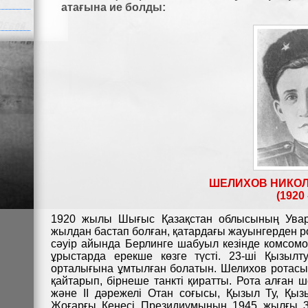
атағына ие болды:
ШЕЛИХОВ НИКО
(1920 
1920 жылы Шығыс Қазақстан облысының Увар
жылдан бастап болған, қатардағы жауынгерден ро
сәуір айында Берлинге шабуыл кезінде комсомо
ұрыстарда ерекше көзге түсті. 23-ші Қызы
орталығына ұмтылған болатын. Шелихов ротас
қайтарып, бірнеше танкті қиратты. Рота алған ш
және ІІ дәрежелі Отан соғысы, Қызыл Ту, Қы
Жоғарғы Кеңесі Президиумының 1945 жылғы 