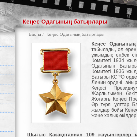
Кеңес Одағының батырлары
Басты
Кеңес Одағының батырлары
Кеңес Одағыны
табылады, ол ерен
ұжымдық еңбек сі
Комитеті 1934 жылғ
Одағының Батыр
Комитеті 1936 жыл
Батыры КСРО орден
Ленин ордені, айы
Кеңесі Презид
Жарлығымен бекі
Жоғарғы Кеңесі Пр
Әр түрлі ұлттар Б
жылдар бойы Кеңес
және халық өкілдер
Шығыс Қазақстаннан 109 жауынгерлер