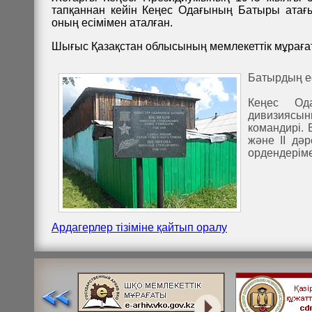
тапқаннан кейін Кеңес Одағының Батыры атағы
оның есімімен аталған.
Шығыс Қазақстан облысының мемлекеттік мұрағаты, 75
Батырдың ес
Кеңес Ода
дивизиясын
командирі. 
және ІІ дә
ордендеріме
Ардагерлер тізіміне қайтып оралу