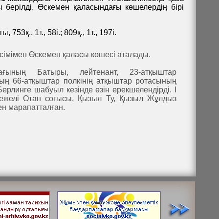
 берілді. Өскемен қаласындағы көшелердің бірі
3қ., 1т., 58і.; 809қ., 1т., 197і.
імімен Өскемен қаласы көшесі аталады.
ғының Батыры, лейтенант, 23-атқыштар
ың 66-атқыштар полкінің атқыштар ротасының
Берлинге шабуыл кезінде өзін ерекшелендірді. І
режелі Отан соғысы, Қызыл Ту, Қызыл Жұлдыз
н марапатталған.