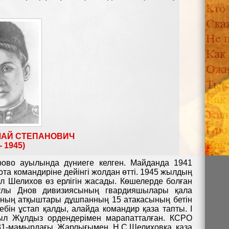
ЛАЙ СТЕПАНОВИЧ
- 1945)
ово ауылында дүниеге келген. Майданда 1941
та командиріне дейінгі жолдан өтті. 1945 жылдың
л Шелихов өз ерлігін жасады. Көшелерде болған
лтулы Днов дивизиясының гвардияшылары қала
ының атқыштары дұшпанның 15 атакасының бетін
ебін ұстап қалды, алайда командир қаза тапты. І
зыл Жұлдыз ордендерімен марапатталған. КСРО
31-мамырдағы Жарлығымен Н.С.Шелиховқа қаза